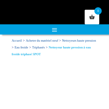
0
>
>
Accueil
Acheter du matériel neuf
Nettoyeurs haute pression
>
>
>
Eau froide
Triphasés
Nettoyeur haute pression à eau
froide triphasé SPOT