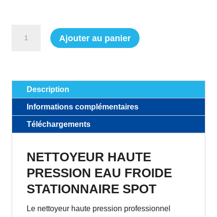
quantité
Ajouter au panier
de
Nettoyeur
haute
pression
Description
à
Informations complémentaires
eau
froide
Téléchargements
triphasé
SPOT
NETTOYEUR HAUTE
PRESSION EAU FROIDE
STATIONNAIRE SPOT
Le nettoyeur haute pression professionnel